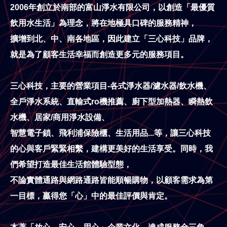
2006年創立於南部的富山淨水有限公司，以創造「最優質
飲用水生活」為理念，將在地極具口碑的服務精神，
擴增到北、中、南各地區，因此建立「三心科技」品牌，
就是為了顧客生活幸福而創造更多元的服務項目。
三心科技，主要的營業項目-各式淨水器/濾水器/飲水機、
全戶淨水系統、直輸式ro機推薦、
廚下型加熱器、瞬熱飲
水機、居家/商用淨水設備、
智慧電子鎖、飛利浦保險櫃、生活用品...等，
讓三心科技
的心與客戶緊緊相繫，建構更美好的生活享受。同時，我
們希望打造最佳生活館體驗型態，
不論實體通路與網路通路皆能順暢購物，以顧客需求為第
一目標，贏得您「心」中的最佳評價與肯定。