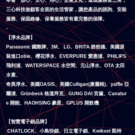
本著「放心、安心、用心」企業文化，達成服務金三角，
三心科技做顧客全面的生活管家，讓您產品的諮詢、安裝
服務、保固維修、保養服務皆有最完整的保障。
-
【淨水品牌】
Panasonic 國際牌、3M、 LG、BRITA 碧然德、美國原
裝進口obie、櫻花淨水、EVERPURE 愛惠浦、PHILIPS
飛利浦、WATERSPACE 水空間、元山淨水、OTA 太田
水素、
奇異淨水、美國OASIS、美國Culligan(康麗根)、yaffle 亞
爾浦、Grünbeck 格溫拜克、GUNG DAI 宮黛、Canatur
e 開能、HAOHSING 豪星、GPLUS 開飲機
【智慧電子鎖品牌】
CHATLOCK、小島快鎖、日立電子鎖、Kwikset 凱特