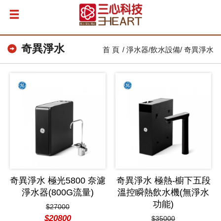
奇異淨水
首 頁
淨水器/飲水設備
奇異淨水
奇異淨水 極光5800 奈濾
奇異淨水 極熱-櫥下五段
淨水器(800G流量)
溫控瞬熱飲水機(無淨水
功能)
$27000
$20800
$35000