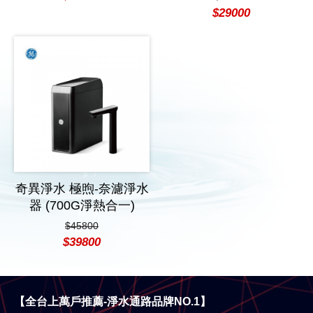
$29000
奇異淨水 極煦-奈濾淨水
器 (700G淨熱合一)
$45800
$39800
【全台上萬戶推薦-淨水通路品牌NO.1】