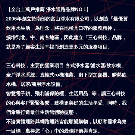
【全台上萬戶推薦-淨水通路品牌NO.1】
2006年創立於南部的富山淨水有限公司，以創造「最優質
飲用水生活」為理念，將在地極具口碑的服務精神，
擴增到北、中、南各地區，因此建立「三心科技」品牌，
就是為了顧客生活幸福而創造更多元的服務項目。
三心科技，主要的營業項目-各式淨水器/濾水器/飲水機、
全戶淨水系統、直輸式ro機推薦、
廚下型加熱器、瞬熱飲
水機、居家/商用淨水設備、
智慧電子鎖、飛利浦保險櫃、生活用品...等，
讓三心科技
的心與客戶緊緊相繫，建構更美好的生活享受。同時，我
們希望打造最佳生活館體驗型態，
不論實體通路與網路通路皆能順暢購物，以顧客需求為第
一目標，贏得您「心」中的最佳評價與肯定。