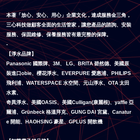
本著「放心、安心、用心」企業文化，達成服務金三角，
三心科技做顧客全面的生活管家，讓您產品的諮詢、安裝
服務、保固維修、保養服務皆有最完整的保障。
-
【淨水品牌】
Panasonic 國際牌、3M、 LG、BRITA 碧然德、美國原
裝進口obie、櫻花淨水、EVERPURE 愛惠浦、PHILIPS
飛利浦、WATERSPACE 水空間、元山淨水、OTA 太田
水素、
奇異淨水、美國OASIS、美國Culligan(康麗根)、yaffle 亞
爾浦、Grünbeck 格溫拜克、GUNG DAI 宮黛、Canatur
e 開能、HAOHSING 豪星、GPLUS 開飲機