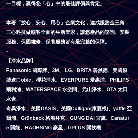
一目標，贏得您「心」中的最佳評價與肯定。
本著「放心、安心、用心」企業文化，達成服務金三角，
三心科技做顧客全面的生活管家，讓您產品的諮詢、安裝
服務、保固維修、保養服務皆有最完整的保障。
-
【淨水品牌】
Panasonic 國際牌、3M、 LG、BRITA 碧然德、美國原
裝進口obie、櫻花淨水、EVERPURE 愛惠浦、PHILIPS
飛利浦、WATERSPACE 水空間、元山淨水、OTA 太田
水素、
奇異淨水、美國OASIS、美國Culligan(康麗根)、yaffle 亞
爾浦、Grünbeck 格溫拜克、GUNG DAI 宮黛、Canatur
e 開能、HAOHSING 豪星、GPLUS 開飲機