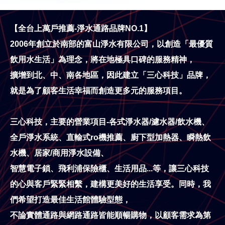
【全台上萬戶推薦-淨水通路品牌NO.1】
2006年創立於南部的富山淨水有限公司，以創造「最優質
飲用水生活」為理念，將在地極具口碑的服務精神，
擴增到北、中、南各地區，因此建立「三心科技」品牌，
就是為了顧客生活幸福而創造更多元的服務項目。
三心科技，主要的營業項目-各式淨水器/濾水器/飲水機、
全戶淨水系統、直輸式ro機推薦、
廚下型加熱器、瞬熱飲
水機、居家/商用淨水設備、
智慧電子鎖、飛利浦保險櫃、生活用品...等，
讓三心科技
的心與客戶緊緊相繫，建構更美好的生活享受。同時，我
們希望打造最佳生活館體驗型態，
不論實體通路與網路通路皆能順暢購物，以顧客需求為第