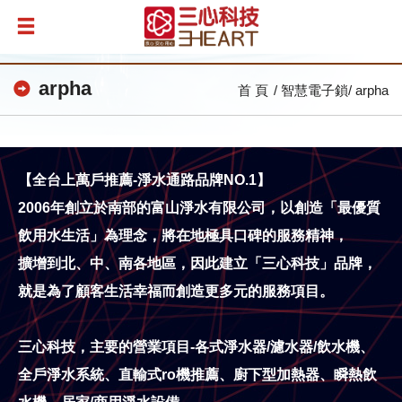
arpha
首 頁
智慧電子鎖
arpha
【全台上萬戶推薦-淨水通路品牌NO.1】
2006年創立於南部的富山淨水有限公司，以創造「最優質
飲用水生活」為理念，將在地極具口碑的服務精神，
擴增到北、中、南各地區，因此建立「三心科技」品牌，
就是為了顧客生活幸福而創造更多元的服務項目。
三心科技，主要的營業項目-各式淨水器/濾水器/飲水機、
全戶淨水系統、直輸式ro機推薦、
廚下型加熱器、瞬熱飲