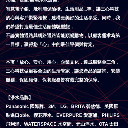
水機、居家/商用淨水設備、
智慧電子鎖、飛利浦保險櫃、生活用品...等，
讓三心科技
的心與客戶緊緊相繫，建構更美好的生活享受。同時，我
們希望打造最佳生活館體驗型態，
不論實體通路與網路通路皆能順暢購物，以顧客需求為第
一目標，贏得您「心」中的最佳評價與肯定。
本著「放心、安心、用心」企業文化，達成服務金三角，
三心科技做顧客全面的生活管家，讓您產品的諮詢、安裝
服務、保固維修、保養服務皆有最完整的保障。
-
【淨水品牌】
Panasonic 國際牌、3M、 LG、BRITA 碧然德、美國原
裝進口obie、櫻花淨水、EVERPURE 愛惠浦、PHILIPS
飛利浦、WATERSPACE 水空間、元山淨水、OTA 太田