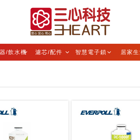
器/飲水機
濾芯/配件
智慧電子鎖
居家生