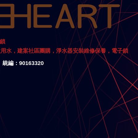
子鎖
飲用水，建案社區團購，淨水器安裝維修保養，電子鎖
 統編：90163320