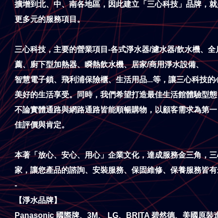
擴增到北、中、南各地區，因此建立「三心科技」品牌，就
更多元的服務項目。
三心科技，主要的營業項目-各式淨水器/濾水器/飲水機、全
薦、
廚下型加熱器、瞬熱飲水機、居家/商用淨水設備、
智慧電子鎖、飛利浦保險櫃、生活用品...等，
讓三心科技的
美好的生活享受。同時，我們希望打造最佳生活館體驗型態
不論實體通路與網路通路皆能順暢購物，以顧客需求為第一
佳評價與肯定。
本著「放心、安心、用心」企業文化，達成服務金三角，三
家，讓您產品的諮詢、安裝服務、保固維修、保養服務皆有
-
【淨水品牌】
Panasonic 國際牌、3M、 LG、BRITA 碧然德、美國原