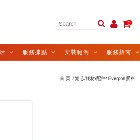
0
活
服務據點
安裝範例
服務指南
首 頁
濾芯/耗材/配件
Everpoll 愛科