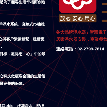
是為了顧客生活幸福而創造
戶淨水系統、直輸式ro機推
各大品牌淨水器 / 智慧電
居家淨水器安裝，商業餐
心與客戶緊緊相繫，建構更
，
連絡電話：02-2799-7814
目標，贏得您「心」中的最
心科技做顧客全面的生活管
最完整的保障。
裝進口obie、櫻花淨水、EVE