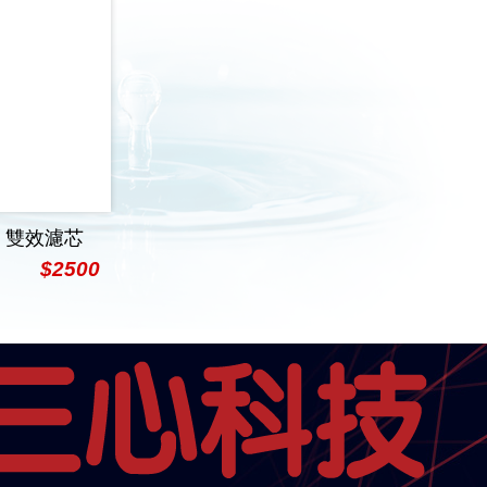
00F 雙效濾芯
$2500