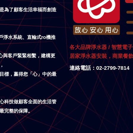
是為了顧客生活幸福而創造
戶淨水系統、直輸式ro機推
各大品牌淨水器 / 智慧電
居家淨水器安裝，商業餐
心與客戶緊緊相繫，建構更
，
連絡電話：02-2799-7814
目標，贏得您「心」中的最
心科技做顧客全面的生活管
最完整的保障。