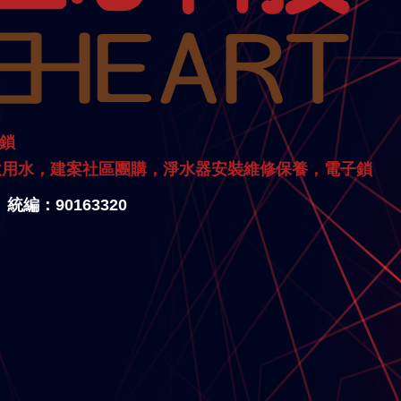
子鎖
飲用水，建案社區團購，淨水器安裝維修保養，電子鎖
 統編：90163320