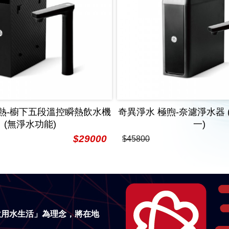
極熱-櫥下五段溫控瞬熱飲水機
奇異淨水 極煦-奈濾淨水器 (
(無淨水功能)
一)
$29000
$45800
飲用水生活」為理念，將在地