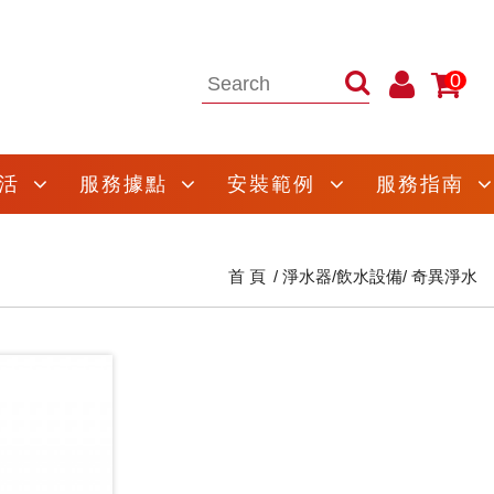
0
活
服務據點
安裝範例
服務指南
首 頁
淨水器/飲水設備
奇異淨水