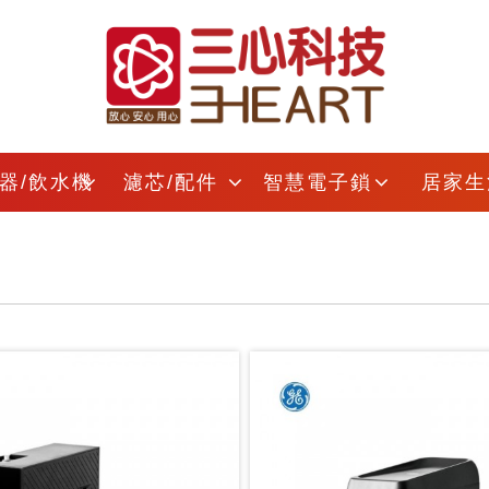
器/飲水機
濾芯/配件
智慧電子鎖
居家生