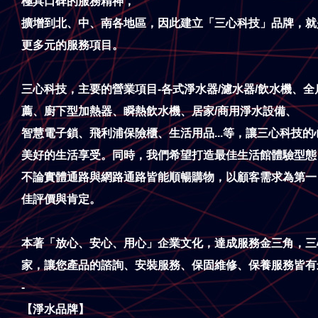
極具口碑的服務精神，
擴增到北、中、南各地區，因此建立「三心科技」品牌，就
更多元的服務項目。
三心科技，主要的營業項目-各式淨水器/濾水器/飲水機、全
薦、
廚下型加熱器、瞬熱飲水機、居家/商用淨水設備、
智慧電子鎖、飛利浦保險櫃、生活用品...等，
讓三心科技的
美好的生活享受。同時，我們希望打造最佳生活館體驗型態
不論實體通路與網路通路皆能順暢購物，以顧客需求為第一
佳評價與肯定。
本著「放心、安心、用心」企業文化，達成服務金三角，三
家，讓您產品的諮詢、安裝服務、保固維修、保養服務皆有
-
【淨水品牌】