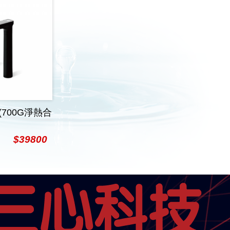
700G淨熱合
$39800