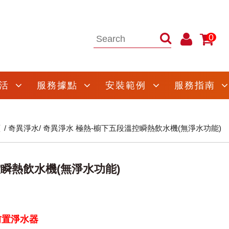
0
活
服務據點
安裝範例
服務指南
頁
奇異淨水
奇異淨水 極熱-櫥下五段溫控瞬熱飲水機(無淨水功能)
瞬熱飲水機(無淨水功能)
前置淨水器