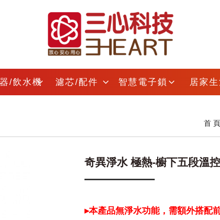
器/飲水機
濾芯/配件
智慧電子鎖
居家生
首 
奇異淨水 極熱-櫥下五段溫控
▸本產品無淨水功能，需額外搭配