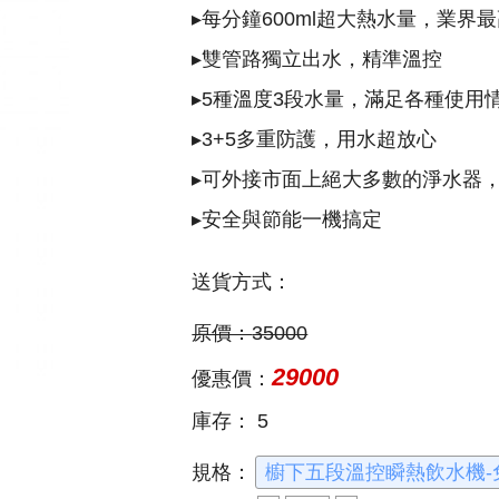
▸每分鐘600ml超大熱水量，業界
▸雙管路獨立出水，精準溫控
▸5種溫度3段水量，滿足各種使用
▸3+5多重防護，用水超放心
▸可外接市面上絕大多數的淨水器
▸安全與節能一機搞定
送貨方式：
原價：
35000
29000
優惠價：
庫存：
5
規格：
櫥下五段溫控瞬熱飲水機-