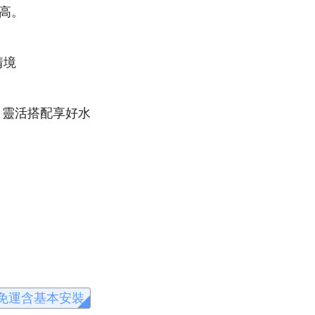
最高。
情境
，靈活搭配享好水
免運含基本安裝