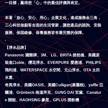
一目標，贏得您「心」中的最佳評價與肯定。
本著「放心、安心、用心」企業文化，達成服務金三角，
三心科技做顧客全面的生活管家，讓您產品的諮詢、安裝
服務、保固維修、保養服務皆有最完整的保障。
-
【淨水品牌】
Panasonic 國際牌、3M、 LG、BRITA 碧然德、美國原
裝進口obie、櫻花淨水、EVERPURE 愛惠浦、PHILIPS
飛利浦、WATERSPACE 水空間、元山淨水、OTA 太田
水素、
奇異淨水、美國OASIS、美國Culligan(康麗根)、yaffle 亞
爾浦、Grünbeck 格溫拜克、GUNG DAI 宮黛、Canatur
e 開能、HAOHSING 豪星、GPLUS 開飲機