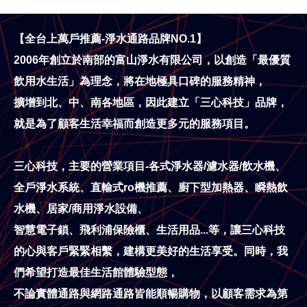
【全台上萬戶推薦-淨水通路品牌NO.1】
2006年創立於南部的富山淨水有限公司，以創造「最優質
飲用水生活」為理念，將在地極具口碑的服務精神，
擴增到北、中、南各地區，因此建立「三心科技」品牌，
就是為了顧客生活幸福而創造更多元的服務項目。
三心科技，主要的營業項目-各式淨水器/濾水器/飲水機、
全戶淨水系統、直輸式ro機推薦、
廚下型加熱器、瞬熱飲
水機、居家/商用淨水設備、
智慧電子鎖、飛利浦保險櫃、生活用品...等，
讓三心科技
的心與客戶緊緊相繫，建構更美好的生活享受。同時，我
們希望打造最佳生活館體驗型態，
不論實體通路與網路通路皆能順暢購物，以顧客需求為第