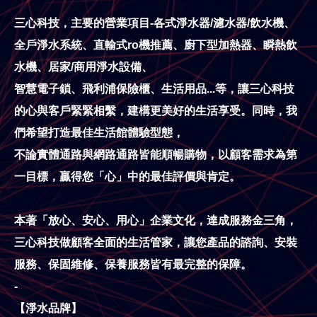
三心科技，主要的營業項目-各式淨水器/濾水器/飲水機、
全戶淨水系統、直輸式ro機推薦、
廚下型加熱器、瞬熱飲
水機、居家/商用淨水設備、
智慧電子鎖、飛利浦保險櫃、生活用品...等，
讓三心科技
的心與客戶緊緊相繫，建構更美好的生活享受。同時，我
們希望打造最佳生活館體驗型態，
不論實體通路與網路通路皆能順暢購物，以顧客需求為第
一目標，贏得您「心」中的最佳評價與肯定。
本著「放心、安心、用心」企業文化，達成服務金三角，
三心科技做顧客全面的生活管家，讓您產品的諮詢、安裝
服務、保固維修、保養服務皆有最完整的保障。
-
【淨水品牌】