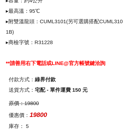
▸容量：約4公升
▸最高溫：95℃
▸附雙溫龍頭：CUML3101(另可選購搭配CUML310
1B)
▸商檢字號：R31228
**請善用右下電話或LINE@官方帳號鍵洽詢
付款方式：
綠界付款
送貨方式：
宅配 - 單件運費 150 元
原價：
19800
19800
優惠價：
庫存：
5