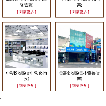
隆/宜蘭)
栗)
[ 閱讀更多 ]
[ 閱讀更多 ]
中彰投地區(台中/彰化/南
雲嘉南地區(雲林/嘉義/台
投)
南)
[ 閱讀更多 ]
[ 閱讀更多 ]
.