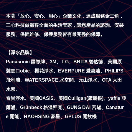
本著「放心、安心、用心」企業文化，達成服務金三角，
三心科技做顧客全面的生活管家，讓您產品的諮詢、安裝
服務、保固維修、保養服務皆有最完整的保障。
-
【淨水品牌】
Panasonic 國際牌、3M、 LG、BRITA 碧然德、美國原
裝進口obie、櫻花淨水、EVERPURE 愛惠浦、PHILIPS
飛利浦、WATERSPACE 水空間、元山淨水、OTA 太田
水素、
奇異淨水、美國OASIS、美國Culligan(康麗根)、yaffle 亞
爾浦、Grünbeck 格溫拜克、GUNG DAI 宮黛、Canatur
e 開能、HAOHSING 豪星、GPLUS 開飲機