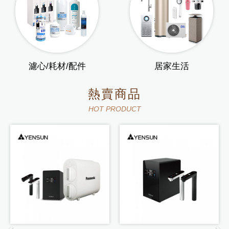
濾心/耗材/配件
居家生活
熱賣商品
HOT PRODUCT
P
N
r
e
e
x
v
t
i
o
u
s