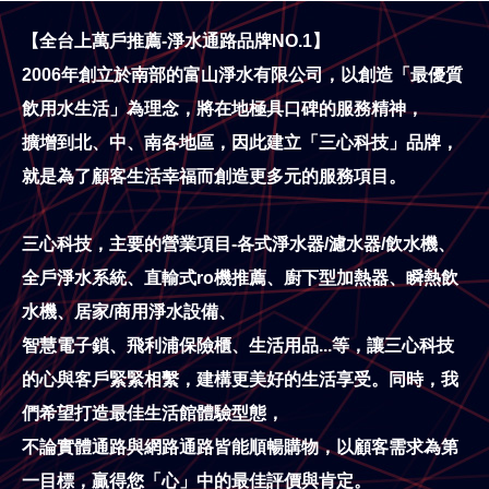
【全台上萬戶推薦-淨水通路品牌NO.1】
2006年創立於南部的富山淨水有限公司，以創造「最優質
飲用水生活」為理念，將在地極具口碑的服務精神，
擴增到北、中、南各地區，因此建立「三心科技」品牌，
就是為了顧客生活幸福而創造更多元的服務項目。
三心科技，主要的營業項目-各式淨水器/濾水器/飲水機、
全戶淨水系統、直輸式ro機推薦、
廚下型加熱器、瞬熱飲
水機、居家/商用淨水設備、
智慧電子鎖、飛利浦保險櫃、生活用品...等，
讓三心科技
的心與客戶緊緊相繫，建構更美好的生活享受。同時，我
們希望打造最佳生活館體驗型態，
不論實體通路與網路通路皆能順暢購物，以顧客需求為第
一目標，贏得您「心」中的最佳評價與肯定。